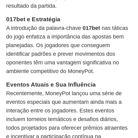
resultado da partida.
017bet e Estratégia
A introdução da palavra-chave
017bet
nas táticas
do jogo enfatiza a importância das apostas bem
planejadas. Os jogadores que conseguem
identificar padrões e prever movimentos dos
oponentes têm uma vantagem significativa no
ambiente competitivo do MoneyPot.
Eventos Atuais e Sua Influência
Recentemente, MoneyPot lançou uma série de
eventos especiais que aumentam ainda mais a
interação entre os jogadores. Estes eventos
incluem torneios temáticos e desafios diários,
todos projetados para oferecer prêmios atraentes
e incentivar a participação contínua na