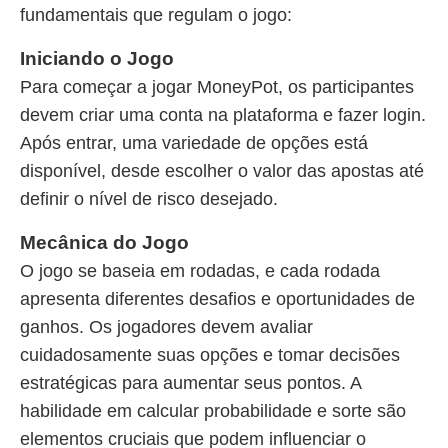
fundamentais que regulam o jogo:
Iniciando o Jogo
Para começar a jogar MoneyPot, os participantes
devem criar uma conta na plataforma e fazer login.
Após entrar, uma variedade de opções está
disponível, desde escolher o valor das apostas até
definir o nível de risco desejado.
Mecânica do Jogo
O jogo se baseia em rodadas, e cada rodada
apresenta diferentes desafios e oportunidades de
ganhos. Os jogadores devem avaliar
cuidadosamente suas opções e tomar decisões
estratégicas para aumentar seus pontos. A
habilidade em calcular probabilidade e sorte são
elementos cruciais que podem influenciar o