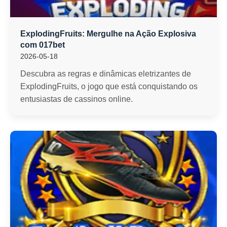
ExplodingFruits: Mergulhe na Ação Explosiva
com 017bet
2026-05-18
Descubra as regras e dinâmicas eletrizantes de
ExplodingFruits, o jogo que está conquistando os
entusiastas de cassinos online.