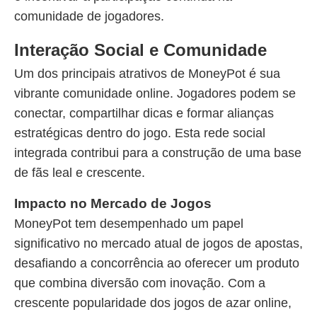
comunidade de jogadores.
Interação Social e Comunidade
Um dos principais atrativos de MoneyPot é sua
vibrante comunidade online. Jogadores podem se
conectar, compartilhar dicas e formar alianças
estratégicas dentro do jogo. Esta rede social
integrada contribui para a construção de uma base
de fãs leal e crescente.
Impacto no Mercado de Jogos
MoneyPot tem desempenhado um papel
significativo no mercado atual de jogos de apostas,
desafiando a concorrência ao oferecer um produto
que combina diversão com inovação. Com a
crescente popularidade dos jogos de azar online,