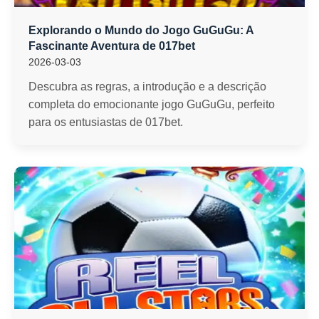
Explorando o Mundo do Jogo GuGuGu: A
Fascinante Aventura de 017bet
2026-03-03
Descubra as regras, a introdução e a descrição
completa do emocionante jogo GuGuGu, perfeito
para os entusiastas de 017bet.