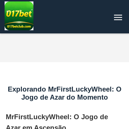
Explorando MrFirstLuckyWheel: O
Jogo de Azar do Momento
MrFirstLuckyWheel: O Jogo de
Azar em Ascensão