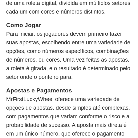
de uma roleta digital, dividida em múltiplos setores
cada um com cores e números distintos.
Como Jogar
Para iniciar, os jogadores devem primeiro fazer
suas apostas, escolhendo entre uma variedade de
opções, como números específicos, combinações
de números, ou cores. Uma vez feitas as apostas,
a roleta é girada, e o resultado é determinado pelo
setor onde o ponteiro para.
Apostas e Pagamentos
MrFirstLuckyWheel oferece uma variedade de
opções de apostas, desde simples até complexas,
com pagamentos que variam conforme o risco e a
probabilidade de sucesso. A aposta mais direta é
em um único número, que oferece o pagamento