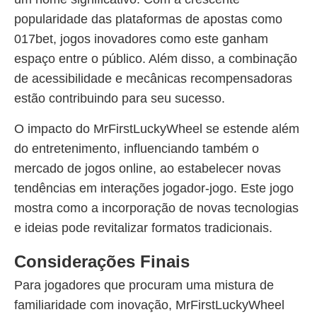
popularidade das plataformas de apostas como
017bet, jogos inovadores como este ganham
espaço entre o público. Além disso, a combinação
de acessibilidade e mecânicas recompensadoras
estão contribuindo para seu sucesso.
O impacto do MrFirstLuckyWheel se estende além
do entretenimento, influenciando também o
mercado de jogos online, ao estabelecer novas
tendências em interações jogador-jogo. Este jogo
mostra como a incorporação de novas tecnologias
e ideias pode revitalizar formatos tradicionais.
Considerações Finais
Para jogadores que procuram uma mistura de
familiaridade com inovação, MrFirstLuckyWheel