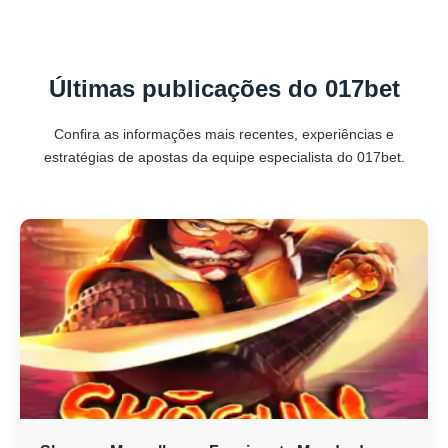
Últimas publicações do 017bet
Confira as informações mais recentes, experiências e
estratégias de apostas da equipe especialista do 017bet.