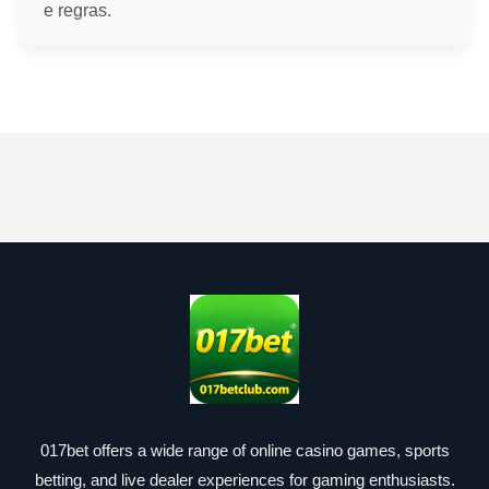
e regras.
017bet offers a wide range of online casino games, sports
betting, and live dealer experiences for gaming enthusiasts.