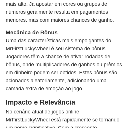
mais alto. Já apostar em cores ou grupos de
números geralmente resulta em pagamentos
menores, mas com maiores chances de ganho.
Mecânica de Bônus
Uma das características mais empolgantes do
MrFirstLuckyWheel é seu sistema de bônus.
Jogadores têm a chance de ativar rodadas de
bônus, onde multiplicadores de ganhos ou prêmios
em dinheiro podem ser obtidos. Estes bônus são
acionados aleatoriamente, adicionando uma
camada extra de emoção ao jogo.
Impacto e Relevância
No cenário atual de jogos online,
MrFirstLuckyWheel está rapidamente se tornando
um nome significativo. Com a crescente