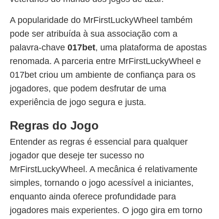
A popularidade do MrFirstLuckyWheel também
pode ser atribuída à sua associação com a
palavra-chave
017bet
, uma plataforma de apostas
renomada. A parceria entre MrFirstLuckyWheel e
017bet criou um ambiente de confiança para os
jogadores, que podem desfrutar de uma
experiência de jogo segura e justa.
Regras do Jogo
Entender as regras é essencial para qualquer
jogador que deseje ter sucesso no
MrFirstLuckyWheel. A mecânica é relativamente
simples, tornando o jogo acessível a iniciantes,
enquanto ainda oferece profundidade para
jogadores mais experientes. O jogo gira em torno