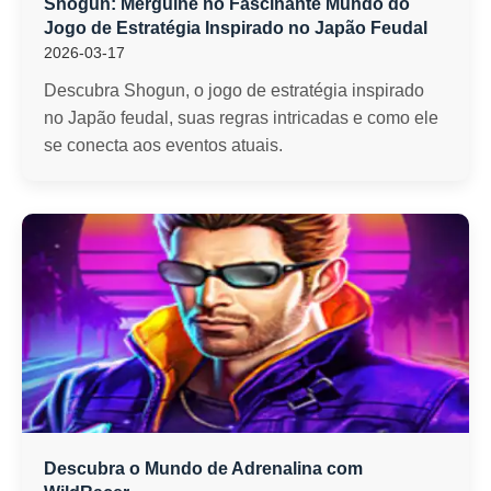
Shogun: Mergulhe no Fascinante Mundo do
Jogo de Estratégia Inspirado no Japão Feudal
2026-03-17
Descubra Shogun, o jogo de estratégia inspirado
no Japão feudal, suas regras intricadas e como ele
se conecta aos eventos atuais.
Descubra o Mundo de Adrenalina com