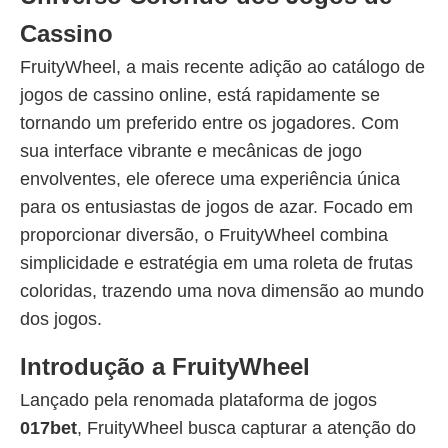
Cassino
FruityWheel, a mais recente adição ao catálogo de
jogos de cassino online, está rapidamente se
tornando um preferido entre os jogadores. Com
sua interface vibrante e mecânicas de jogo
envolventes, ele oferece uma experiência única
para os entusiastas de jogos de azar. Focado em
proporcionar diversão, o FruityWheel combina
simplicidade e estratégia em uma roleta de frutas
coloridas, trazendo uma nova dimensão ao mundo
dos jogos.
Introdução a FruityWheel
Lançado pela renomada plataforma de jogos
017bet
, FruityWheel busca capturar a atenção do