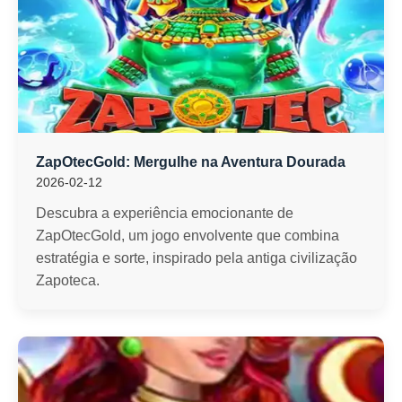
ZapOtecGold: Mergulhe na Aventura Dourada
2026-02-12
Descubra a experiência emocionante de
ZapOtecGold, um jogo envolvente que combina
estratégia e sorte, inspirado pela antiga civilização
Zapoteca.