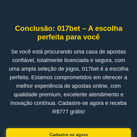
Conclusão: 017bet – A escolha
perfeita para você
Se você está procurando uma casa de apostas
confiável, totalmente licenciada e segura, com
uma ampla seleção de jogos, 017bet é a escolha
perfeita. Estamos comprometidos em oferecer a
melhor experiência de apostas online, com
qualidade premium, excelente atendimento e
inovação contínua. Cadastre-se agora e receba
R$777 grátis!
Cadastre-se agora