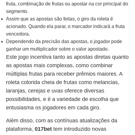
fruta, combinação de frutas ou apostar na cor principal do
segmento.
Assim que as apostas são feitas, o giro da roleta é
acionado. Quando ela parar, o marcador indicará a fruta
vencedora.
Dependendo da precisão das apostas, o jogador pode
ganhar um multiplicador sobre o valor apostado.
Este jogo incentiva tanto as apostas diretas quanto
as apostas mais complexas, como combinar
múltiplas frutas para receber prêmios maiores. A
roleta colorida cheia de frutas como melancias,
laranjas, cerejas e uvas oferece diversas
possibilidades, e é a variedade de escolha que
entusiasma os jogadores em cada giro.
Além disso, com as contínuas atualizações da
plataforma,
017bet
tem introduzido novas