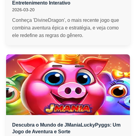
Entretenimento Interativo
2026-03-20
Conheça 'DivineDragon', o mais recente jogo que
combina aventura épica e estratégia, e veja como
ele redefine as regras do gênero.
Descubra o Mundo de JManiaLuckyPyggs: Um
Jogo de Aventura e Sorte