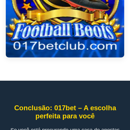
Conclusão: 017bet – A escolha
perfeita para você