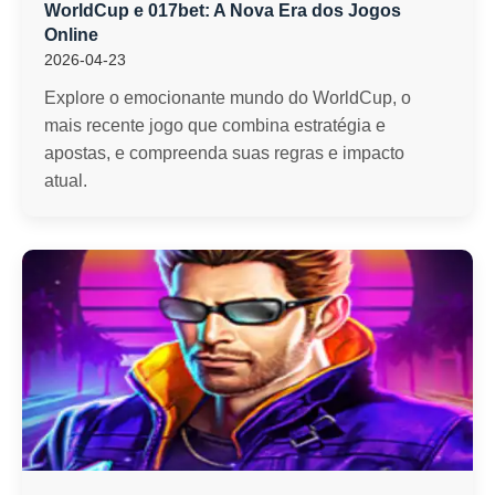
WorldCup e 017bet: A Nova Era dos Jogos
Online
2026-04-23
Explore o emocionante mundo do WorldCup, o
mais recente jogo que combina estratégia e
apostas, e compreenda suas regras e impacto
atual.