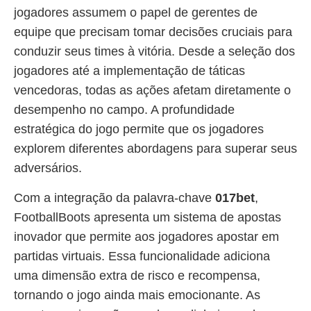
jogadores assumem o papel de gerentes de
equipe que precisam tomar decisões cruciais para
conduzir seus times à vitória. Desde a seleção dos
jogadores até a implementação de táticas
vencedoras, todas as ações afetam diretamente o
desempenho no campo. A profundidade
estratégica do jogo permite que os jogadores
explorem diferentes abordagens para superar seus
adversários.
Com a integração da palavra-chave
017bet
,
FootballBoots apresenta um sistema de apostas
inovador que permite aos jogadores apostar em
partidas virtuais. Essa funcionalidade adiciona
uma dimensão extra de risco e recompensa,
tornando o jogo ainda mais emocionante. As