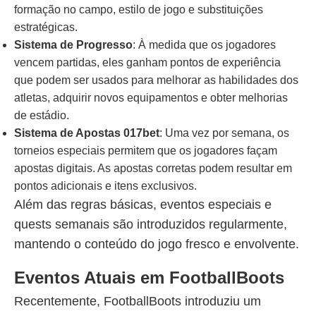
formação no campo, estilo de jogo e substituições
estratégicas.
Sistema de Progresso
: À medida que os jogadores
vencem partidas, eles ganham pontos de experiência
que podem ser usados para melhorar as habilidades dos
atletas, adquirir novos equipamentos e obter melhorias
de estádio.
Sistema de Apostas 017bet
: Uma vez por semana, os
torneios especiais permitem que os jogadores façam
apostas digitais. As apostas corretas podem resultar em
pontos adicionais e itens exclusivos.
Além das regras básicas, eventos especiais e
quests semanais são introduzidos regularmente,
mantendo o conteúdo do jogo fresco e envolvente.
Eventos Atuais em FootballBoots
Recentemente, FootballBoots introduziu um