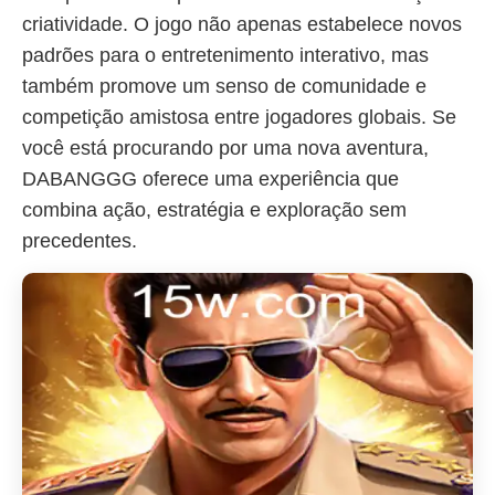
criatividade. O jogo não apenas estabelece novos
padrões para o entretenimento interativo, mas
também promove um senso de comunidade e
competição amistosa entre jogadores globais. Se
você está procurando por uma nova aventura,
DABANGGG oferece uma experiência que
combina ação, estratégia e exploração sem
precedentes.