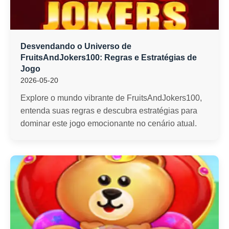
Desvendando o Universo de
FruitsAndJokers100: Regras e Estratégias de
Jogo
2026-05-20
Explore o mundo vibrante de FruitsAndJokers100,
entenda suas regras e descubra estratégias para
dominar este jogo emocionante no cenário atual.