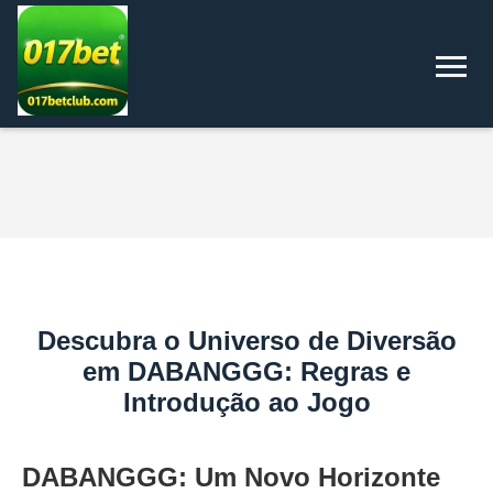
Descubra o Universo de Diversão
em DABANGGG: Regras e
Introdução ao Jogo
DABANGGG: Um Novo Horizonte