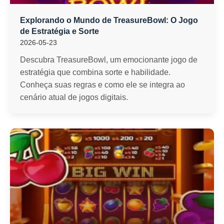
Explorando o Mundo de TreasureBowl: O Jogo
de Estratégia e Sorte
2026-05-23
Descubra TreasureBowl, um emocionante jogo de
estratégia que combina sorte e habilidade.
Conheça suas regras e como ele se integra ao
cenário atual de jogos digitais.