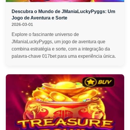
Descubra o Mundo de JManiaLuckyPyggs: Um
Jogo de Aventura e Sorte
2026-03-01
Explore o fascinante universo de
JManiaLuckyPyggs, um jogo de aventura que
combina estratégia e sorte, com a integração da
palavra-chave 017bet para uma experiência única.