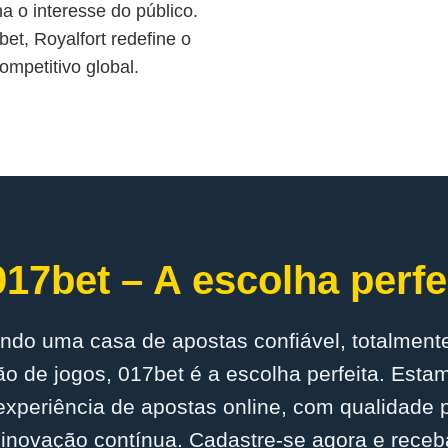
a o interesse do público.
t, Royalfort redefine o
ompetitivo global.
17bet – A escolha perfe
ndo uma casa de apostas confiável, totalmente
o de jogos, 017bet é a escolha perfeita. Est
experiência de apostas online, com qualidade
inovação contínua. Cadastre-se agora e receb