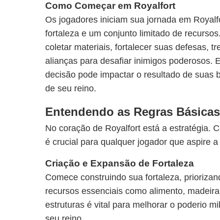
Como Começar em Royalfort
Os jogadores iniciam sua jornada em Royal
fortaleza e um conjunto limitado de recursos
coletar materiais, fortalecer suas defesas, tr
alianças para desafiar inimigos poderosos.
decisão pode impactar o resultado de suas 
de seu reino.
Entendendo as Regras Básicas 
No coração de Royalfort está a estratégia. 
é crucial para qualquer jogador que aspire a
Criação e Expansão de Fortaleza
Comece construindo sua fortaleza, prioriza
recursos essenciais como alimento, madeira
estruturas é vital para melhorar o poderio mil
seu reino.