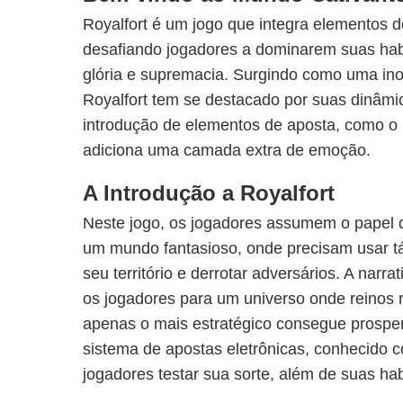
Royalfort é um jogo que integra elementos d
desafiando jogadores a dominarem suas hab
glória e supremacia. Surgindo como uma in
Royalfort tem se destacado por suas dinâmi
introdução de elementos de aposta, como o 
adiciona uma camada extra de emoção.
A Introdução a Royalfort
Neste jogo, os jogadores assumem o papel d
um mundo fantasioso, onde precisam usar tá
seu território e derrotar adversários. A narrat
os jogadores para um universo onde reinos r
apenas o mais estratégico consegue prosper
sistema de apostas eletrônicas, conhecido 
jogadores testar sua sorte, além de suas hab