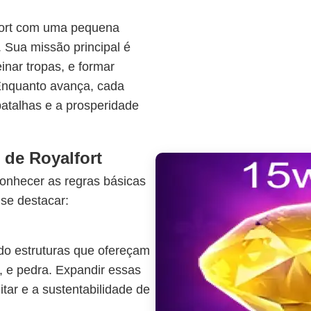
fort com uma pequena
. Sua missão principal é
einar tropas, e formar
 Enquanto avança, cada
batalhas e a prosperidade
de Royalfort
Conhecer as regras básicas
 se destacar:
ndo estruturas que ofereçam
, e pedra. Expandir essas
itar e a sustentabilidade de