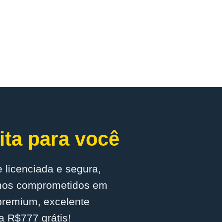
ita para você
 licenciada e segura,
amos comprometidos em
 premium, excelente
a R$777 grátis!