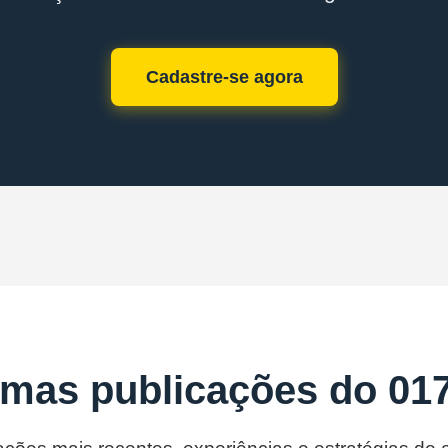
Cadastre-se agora
imas publicações do 01