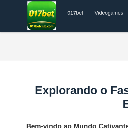
017bet
Videogames
Explorando o Fas
Bem-vindo ao Mundo Cativante