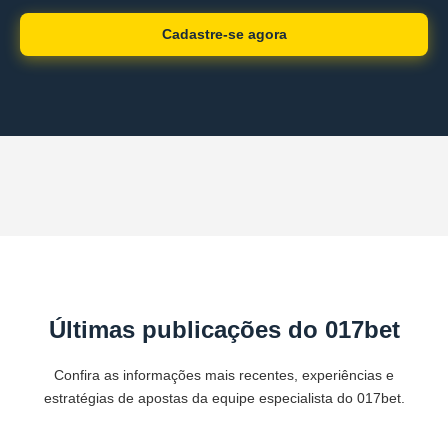
Cadastre-se agora
Últimas publicações do 017bet
Confira as informações mais recentes, experiências e
estratégias de apostas da equipe especialista do 017bet.