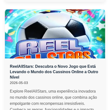
ReelAllStars: Descubra o Novo Jogo que Está
Levando o Mundo dos Cassinos Online a Outro
Nível
2026-05-03
Explore ReelAllStars, uma experiência inovadora
no mundo dos cassinos online, que combina ação
empolgante com recompensas irresistíveis.
Conheça as regras, funcionalidades e o impacto