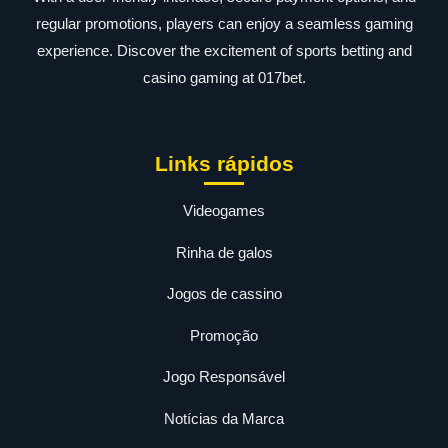
regular promotions, players can enjoy a seamless gaming
experience. Discover the excitement of sports betting and
casino gaming at 017bet.
Links rápidos
Videogames
Rinha de galos
Jogos de cassino
Promoção
Jogo Responsável
Notícias da Marca