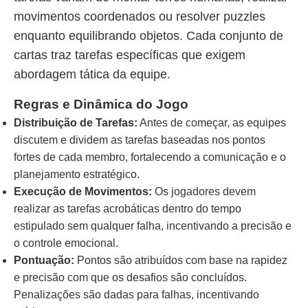
movimentos coordenados ou resolver puzzles
enquanto equilibrando objetos. Cada conjunto de
cartas traz tarefas específicas que exigem
abordagem tática da equipe.
Regras e Dinâmica do Jogo
Distribuição de Tarefas:
Antes de começar, as equipes
discutem e dividem as tarefas baseadas nos pontos
fortes de cada membro, fortalecendo a comunicação e o
planejamento estratégico.
Execução de Movimentos:
Os jogadores devem
realizar as tarefas acrobáticas dentro do tempo
estipulado sem qualquer falha, incentivando a precisão e
o controle emocional.
Pontuação:
Pontos são atribuídos com base na rapidez
e precisão com que os desafios são concluídos.
Penalizações são dadas para falhas, incentivando