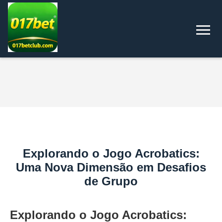
Explorando o Jogo Acrobatics:
Uma Nova Dimensão em Desafios
de Grupo
Explorando o Jogo Acrobatics: