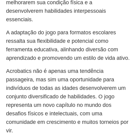
melhorarem sua condição física e a
desenvolverem habilidades interpessoais
essenciais.
A adaptação do jogo para formatos escolares
ressalta sua flexibilidade e potencial como
ferramenta educativa, alinhando diversão com
aprendizado e promovendo um estilo de vida ativo.
Acrobatics não é apenas uma tendência
passageira, mas sim uma oportunidade para
indivíduos de todas as idades desenvolverem um
conjunto diversificado de habilidades. O jogo
representa um novo capítulo no mundo dos
desafios físicos e intelectuais, com uma
comunidade em crescimento e muitos torneios por
vir.