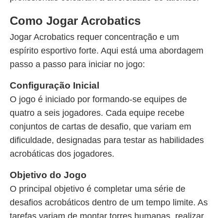
Como Jogar Acrobatics
Jogar Acrobatics requer concentração e um
espírito esportivo forte. Aqui está uma abordagem
passo a passo para iniciar no jogo:
Configuração Inicial
O jogo é iniciado por formando-se equipes de
quatro a seis jogadores. Cada equipe recebe
conjuntos de cartas de desafio, que variam em
dificuldade, designadas para testar as habilidades
acrobáticas dos jogadores.
Objetivo do Jogo
O principal objetivo é completar uma série de
desafios acrobáticos dentro de um tempo limite. As
tarefas variam de montar torres humanas, realizar