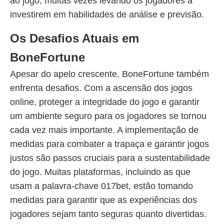
ao jogo, muitas vezes levando os jogadores a
investirem em habilidades de análise e previsão.
Os Desafios Atuais em
BoneFortune
Apesar do apelo crescente, BoneFortune também
enfrenta desafios. Com a ascensão dos jogos
online, proteger a integridade do jogo e garantir
um ambiente seguro para os jogadores se tornou
cada vez mais importante. A implementação de
medidas para combater a trapaça e garantir jogos
justos são passos cruciais para a sustentabilidade
do jogo. Muitas plataformas, incluindo as que
usam a palavra-chave 017bet, estão tomando
medidas para garantir que as experiências dos
jogadores sejam tanto seguras quanto divertidas.