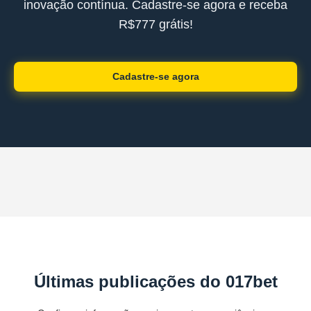
inovação contínua. Cadastre-se agora e receba
R$777 grátis!
Cadastre-se agora
Últimas publicações do 017bet