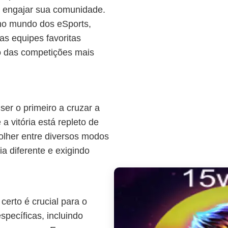
 engajar sua comunidade.
no mundo dos eSports,
s equipes favoritas
o das competições mais
ser o primeiro a cruzar a
a vitória está repleto de
olher entre diversos modos
a diferente e exigindo
 certo é crucial para o
specíficas, incluindo