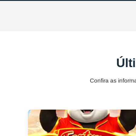
Últ
Confira as inform