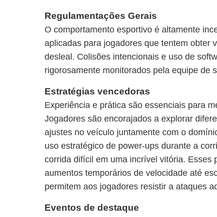
Regulamentações Gerais
O comportamento esportivo é altamente ince
aplicadas para jogadores que tentem obter
desleal. Colisões intencionais e uso de sof
rigorosamente monitorados pela equipe de s
Estratégias vencedoras
Experiência e prática são essenciais para m
Jogadores são encorajados a explorar dife
ajustes no veículo juntamente com o domínio
uso estratégico de power-ups durante a cor
corrida difícil em uma incrível vitória. Ess
aumentos temporários de velocidade até es
permitem aos jogadores resistir a ataques a
Eventos de destaque