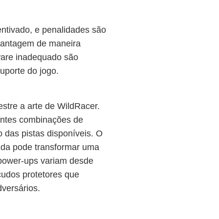
ntivado, e penalidades são
 vantagem de maneira
tware inadequado são
uporte do jogo.
estre a arte de WildRacer.
rentes combinações de
 das pistas disponíveis. O
rida pode transformar uma
es power-ups variam desde
cudos protetores que
dversários.