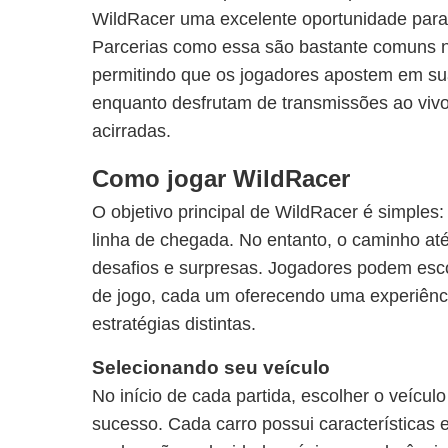
WildRacer uma excelente oportunidade para
Parcerias como essa são bastante comuns 
permitindo que os jogadores apostem em sua
enquanto desfrutam de transmissões ao viv
acirradas.
Como jogar WildRacer
O objetivo principal de WildRacer é simples: 
linha de chegada. No entanto, o caminho até 
desafios e surpresas. Jogadores podem esc
de jogo, cada um oferecendo uma experiênci
estratégias distintas.
Selecionando seu veículo
No início de cada partida, escolher o veículo
sucesso. Cada carro possui características e