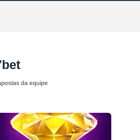
7bet
 apostas da equipe