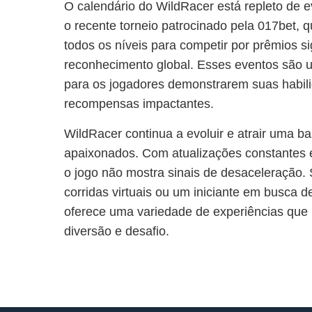
O calendário do WildRacer está repleto de
o recente torneio patrocinado pela 017bet, q
todos os níveis para competir por prêmios sig
reconhecimento global. Esses eventos são 
para os jogadores demonstrarem suas habil
recompensas impactantes.
WildRacer continua a evoluir e atrair uma b
apaixonados. Com atualizações constantes 
o jogo não mostra sinais de desaceleração.
corridas virtuais ou um iniciante em busca
oferece uma variedade de experiências que
diversão e desafio.