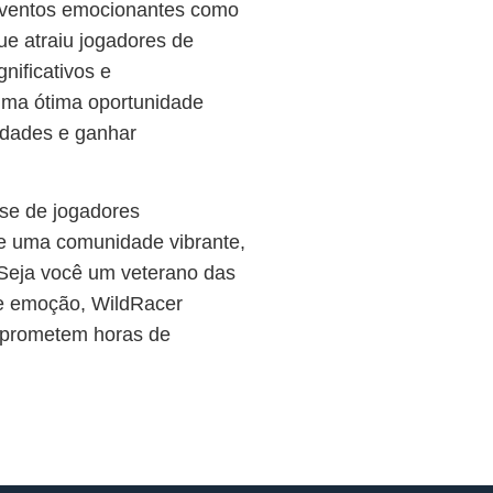
 eventos emocionantes como
ue atraiu jogadores de
nificativos e
uma ótima oportunidade
idades e ganhar
ase de jogadores
e uma comunidade vibrante,
 Seja você um veterano das
 de emoção, WildRacer
 prometem horas de