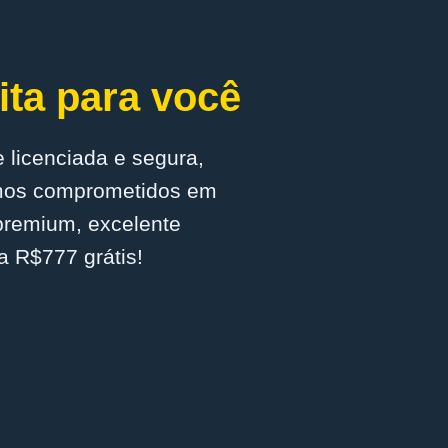
ita para você
 licenciada e segura,
amos comprometidos em
 premium, excelente
a R$777 grátis!