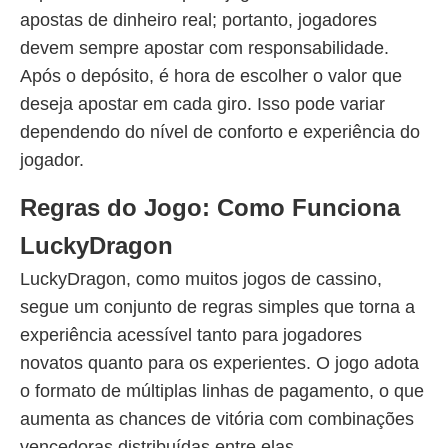
apostas de dinheiro real; portanto, jogadores
devem sempre apostar com responsabilidade.
Após o depósito, é hora de escolher o valor que
deseja apostar em cada giro. Isso pode variar
dependendo do nível de conforto e experiência do
jogador.
Regras do Jogo: Como Funciona
LuckyDragon
LuckyDragon, como muitos jogos de cassino,
segue um conjunto de regras simples que torna a
experiência acessível tanto para jogadores
novatos quanto para os experientes. O jogo adota
o formato de múltiplas linhas de pagamento, o que
aumenta as chances de vitória com combinações
vencedoras distribuídas entre elas.