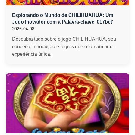
Explorando o Mundo de CHILIHUAHUA: Um
Jogo Inovador com a Palavra-chave '017bet'
2026-04-08
Descubra tudo sobre o jogo CHILIHUAHUA, seu
conceito, introdução e regras que o tornam uma
experiência única.