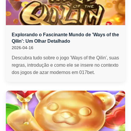
Explorando o Fascinante Mundo de 'Ways of the
Qilin': Um Olhar Detalhado
2026-04-16
Descubra tudo sobre o jogo 'Ways of the Qilin', suas
regras, introdução e como ele se insere no contexto
dos jogos de azar modernos em 017bet.