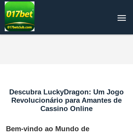
Descubra LuckyDragon: Um Jogo
Revolucionário para Amantes de
Cassino Online
Bem-vindo ao Mundo de