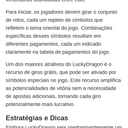
Para iniciar, os jogadores devem girar o conjunto
de rolos, cada um repleto de símbolos que
refletem o tema oriental do jogo. Combinações
específicas desses símbolos resultam em
diferentes pagamentos, cada um indicado
claramente na tabela de pagamentos do jogo.
Um dos maiores atrativos do LuckyDragon é o
recurso de giros grátis, que pode ser ativado por
símbolos especiais no jogo. Este recurso amplifica
as potencialidades de vitória sem a necessidade
de apostas adicionais, tornando cada giro
potencialmente mais lucrativo.
Estratégias e Dicas
Embora LuckyDragon seja predominantemente um