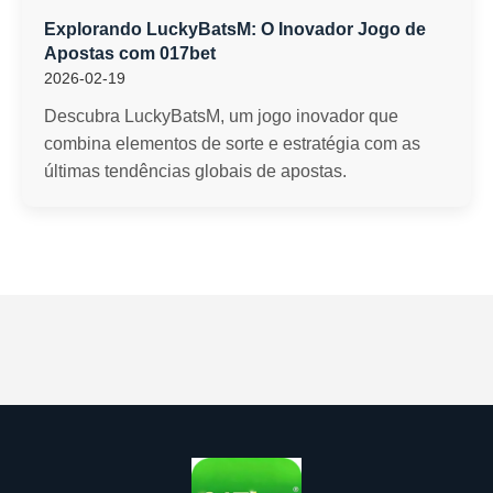
Explorando LuckyBatsM: O Inovador Jogo de
Apostas com 017bet
2026-02-19
Descubra LuckyBatsM, um jogo inovador que
combina elementos de sorte e estratégia com as
últimas tendências globais de apostas.