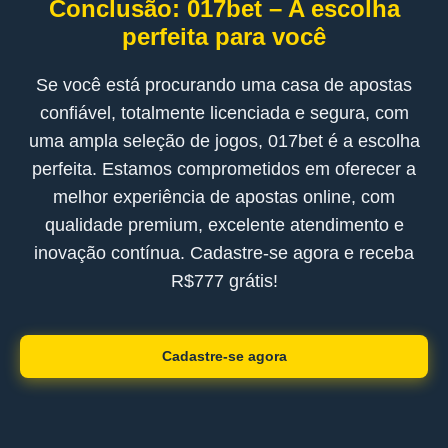
Conclusão: 017bet – A escolha
perfeita para você
Se você está procurando uma casa de apostas
confiável, totalmente licenciada e segura, com
uma ampla seleção de jogos, 017bet é a escolha
perfeita. Estamos comprometidos em oferecer a
melhor experiência de apostas online, com
qualidade premium, excelente atendimento e
inovação contínua. Cadastre-se agora e receba
R$777 grátis!
Cadastre-se agora