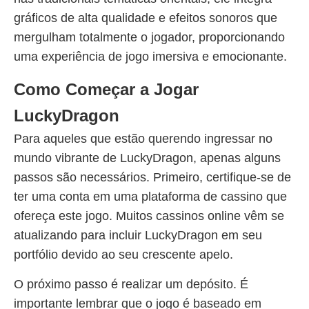
gráficos de alta qualidade e efeitos sonoros que
mergulham totalmente o jogador, proporcionando
uma experiência de jogo imersiva e emocionante.
Como Começar a Jogar
LuckyDragon
Para aqueles que estão querendo ingressar no
mundo vibrante de LuckyDragon, apenas alguns
passos são necessários. Primeiro, certifique-se de
ter uma conta em uma plataforma de cassino que
ofereça este jogo. Muitos cassinos online vêm se
atualizando para incluir LuckyDragon em seu
portfólio devido ao seu crescente apelo.
O próximo passo é realizar um depósito. É
importante lembrar que o jogo é baseado em