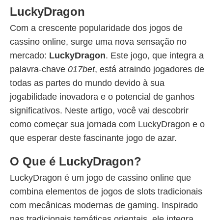
LuckyDragon
Com a crescente popularidade dos jogos de
cassino online, surge uma nova sensação no
mercado:
LuckyDragon
. Este jogo, que integra a
palavra-chave
017bet
, está atraindo jogadores de
todas as partes do mundo devido à sua
jogabilidade inovadora e o potencial de ganhos
significativos. Neste artigo, você vai descobrir
como começar sua jornada com LuckyDragon e o
que esperar deste fascinante jogo de azar.
O Que é LuckyDragon?
LuckyDragon é um jogo de cassino online que
combina elementos de jogos de slots tradicionais
com mecânicas modernas de gaming. Inspirado
nas tradicionais temáticas orientais, ele integra