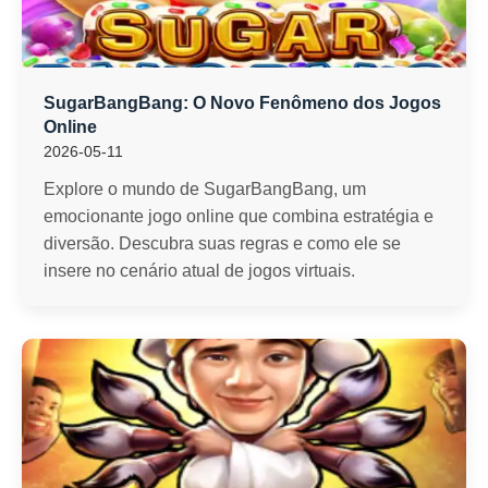
SugarBangBang: O Novo Fenômeno dos Jogos
Online
2026-05-11
Explore o mundo de SugarBangBang, um
emocionante jogo online que combina estratégia e
diversão. Descubra suas regras e como ele se
insere no cenário atual de jogos virtuais.