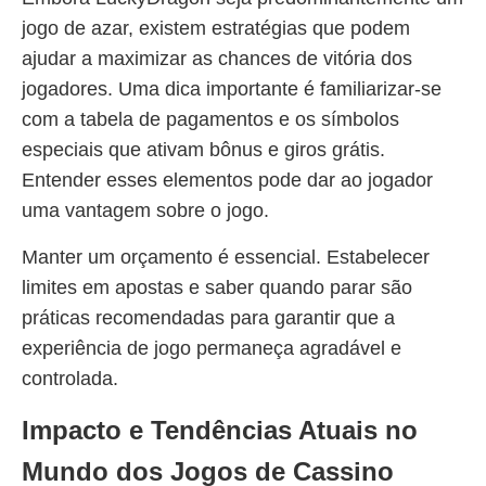
jogo de azar, existem estratégias que podem
ajudar a maximizar as chances de vitória dos
jogadores. Uma dica importante é familiarizar-se
com a tabela de pagamentos e os símbolos
especiais que ativam bônus e giros grátis.
Entender esses elementos pode dar ao jogador
uma vantagem sobre o jogo.
Manter um orçamento é essencial. Estabelecer
limites em apostas e saber quando parar são
práticas recomendadas para garantir que a
experiência de jogo permaneça agradável e
controlada.
Impacto e Tendências Atuais no
Mundo dos Jogos de Cassino