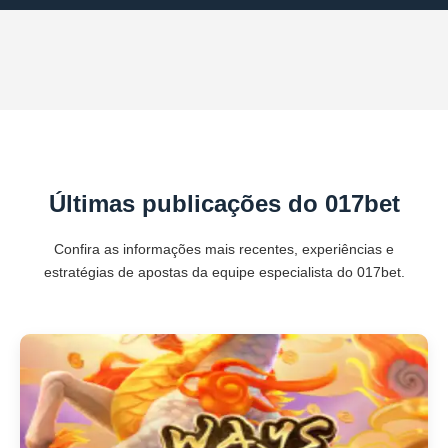
Últimas publicações do 017bet
Confira as informações mais recentes, experiências e
estratégias de apostas da equipe especialista do 017bet.