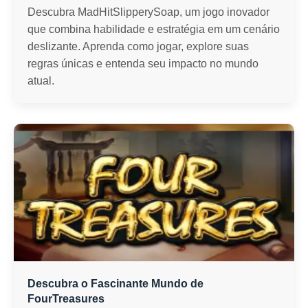
Descubra MadHitSlipperySoap, um jogo inovador
que combina habilidade e estratégia em um cenário
deslizante. Aprenda como jogar, explore suas
regras únicas e entenda seu impacto no mundo
atual.
Descubra o Fascinante Mundo de
FourTreasures