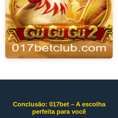
Conclusão: 017bet – A escolha
perfeita para você