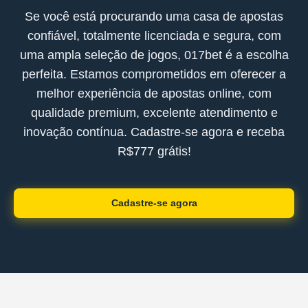
Se você está procurando uma casa de apostas
confiável, totalmente licenciada e segura, com
uma ampla seleção de jogos, 017bet é a escolha
perfeita. Estamos comprometidos em oferecer a
melhor experiência de apostas online, com
qualidade premium, excelente atendimento e
inovação contínua. Cadastre-se agora e receba
R$777 grátis!
Cadastre-se agora