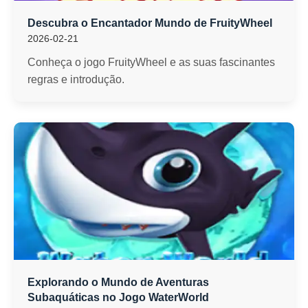
Descubra o Encantador Mundo de FruityWheel
2026-02-21
Conheça o jogo FruityWheel e as suas fascinantes
regras e introdução.
Explorando o Mundo de Aventuras
Subaquáticas no Jogo WaterWorld