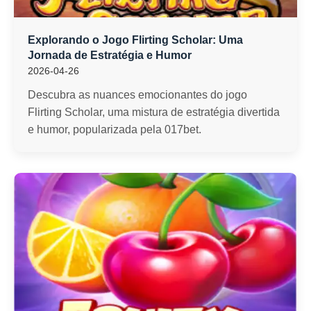
Explorando o Jogo Flirting Scholar: Uma
Jornada de Estratégia e Humor
2026-04-26
Descubra as nuances emocionantes do jogo
Flirting Scholar, uma mistura de estratégia divertida
e humor, popularizada pela 017bet.