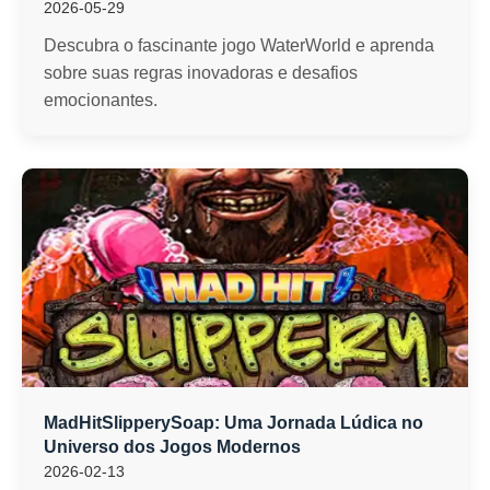
2026-05-29
Descubra o fascinante jogo WaterWorld e aprenda
sobre suas regras inovadoras e desafios
emocionantes.
MadHitSlipperySoap: Uma Jornada Lúdica no
Universo dos Jogos Modernos
2026-02-13