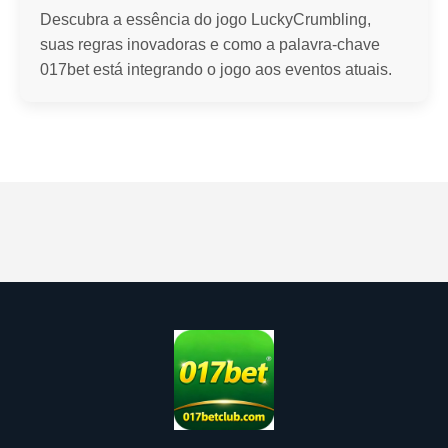
Descubra a essência do jogo LuckyCrumbling,
suas regras inovadoras e como a palavra-chave
017bet está integrando o jogo aos eventos atuais.