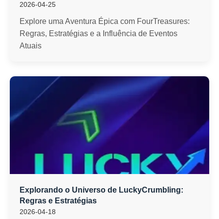
2026-04-25
Explore uma Aventura Épica com FourTreasures:
Regras, Estratégias e a Influência de Eventos
Atuais
Explorando o Universo de LuckyCrumbling:
Regras e Estratégias
2026-04-18