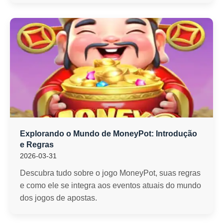
Explorando o Mundo de MoneyPot: Introdução
e Regras
2026-03-31
Descubra tudo sobre o jogo MoneyPot, suas regras
e como ele se integra aos eventos atuais do mundo
dos jogos de apostas.