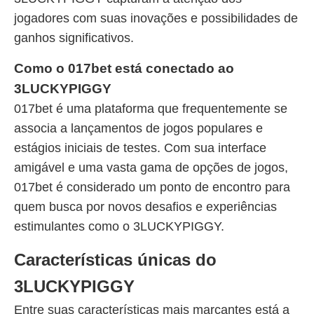
jogadores com suas inovações e possibilidades de
ganhos significativos.
Como o 017bet está conectado ao
3LUCKYPIGGY
017bet é uma plataforma que frequentemente se
associa a lançamentos de jogos populares e
estágios iniciais de testes. Com sua interface
amigável e uma vasta gama de opções de jogos,
017bet é considerado um ponto de encontro para
quem busca por novos desafios e experiências
estimulantes como o 3LUCKYPIGGY.
Características únicas do
3LUCKYPIGGY
Entre suas características mais marcantes está a