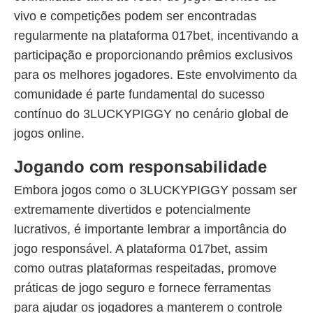
vivo e competições podem ser encontradas
regularmente na plataforma 017bet, incentivando a
participação e proporcionando prêmios exclusivos
para os melhores jogadores. Este envolvimento da
comunidade é parte fundamental do sucesso
contínuo do 3LUCKYPIGGY no cenário global de
jogos online.
Jogando com responsabilidade
Embora jogos como o 3LUCKYPIGGY possam ser
extremamente divertidos e potencialmente
lucrativos, é importante lembrar a importância do
jogo responsável. A plataforma 017bet, assim
como outras plataformas respeitadas, promove
práticas de jogo seguro e fornece ferramentas
para ajudar os jogadores a manterem o controle