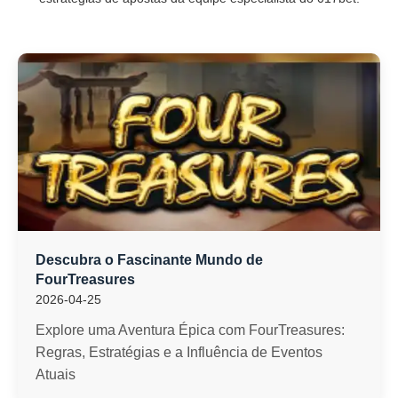
Descubra o Fascinante Mundo de
FourTreasures
2026-04-25
Explore uma Aventura Épica com FourTreasures:
Regras, Estratégias e a Influência de Eventos
Atuais