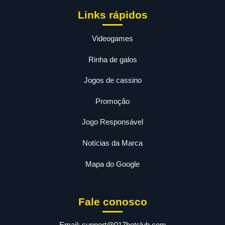
Links rápidos
Videogames
Rinha de galos
Jogos de cassino
Promoção
Jogo Responsável
Notícias da Marca
Mapa do Google
Fale conosco
Email:
support@017betclub.com