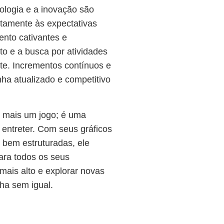
ologia e a inovação são
itamente às expectativas
ento cativantes e
to e a busca por atividades
te. Incrementos contínuos e
ha atualizado e competitivo
 mais um jogo; é uma
 entreter. Com seus gráficos
s bem estruturadas, ele
ara todos os seus
mais alto e explorar novas
ha sem igual.