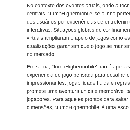
No contexto dos eventos atuais, onde a tecn
centrais, 'JumpHighermobile' se alinha perfe
dos usuários por experiências de entretenim
interativas. Situações globais de confinamen
virtuais ampliaram o apelo de jogos como es
atualizações garantem que o jogo se manten
no mercado.
Em suma, 'JumpHighermobile' não é apenas
experiência de jogo pensada para desafiar e
impressionantes, jogabilidade fluida e regra
promete uma aventura única e memorável p
jogadores. Para aqueles prontos para saltar 
dimensões, 'JumpHighermobile' é uma escol