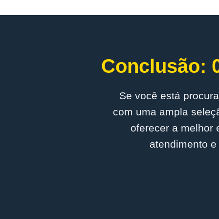
Conclusão: 0
Se você está procura
com uma ampla seleçã
oferecer a melhor 
atendimento e 