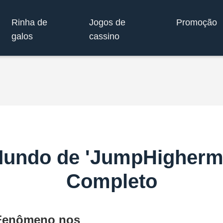
Rinha de
Jogos de
Promoção
galos
cassino
Mundo de 'JumpHighermo
Completo
Fenômeno nos